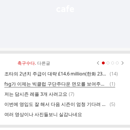
축구수다.
다른글
현재페이지 1
2
3
4
댓
조타의 2년치 주급이 대략 £14.6 million(한화 230억) 정도네요
(
14
)
조
글
댓
fsg가 이제는 빅클럽 구단주다운 면모를 보여주고 있네요
(
1
)
최
글
댓
저는 담시즌 레플 3개 사려고요
(
7
)
글
댓
이번에 영입도 잘 해서 다음 시즌이 엄청 기다려 졌는데
(
5
)
이
글
여러 영상이나 사진들보니 실감나네요