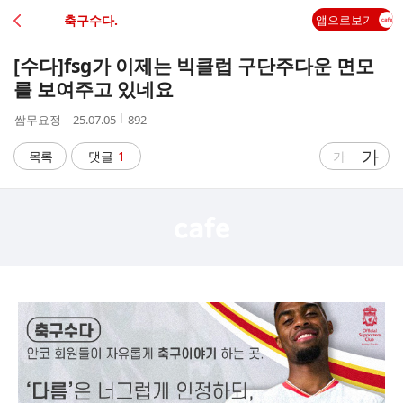
C
축구수다.
앱으로보기
A
[수다]
fsg가 이제는 빅클럽 구단주다운 면모
F
를 보여주고 있네요
작
작
조
쌈무요정
25.07.05
892
E
성
성
회
자
시
수
글
가
글
목록
댓글
1
가
간
자
자
크
크
기
기
크
작
게
게