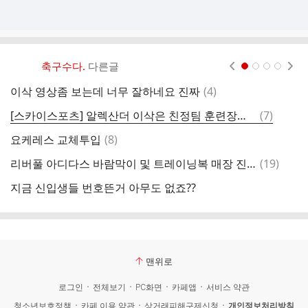
축구수다.
다른글
현재페이지 1
2
3
4
댓
이삭 영상좀 보는데 너무 잘하네요 진짜
(
4
)
글
댓
[스카이스포츠] 알렉산더 이삭은 친정팀 훈련장에서 개인 훈련중
(
7
)
[
글
댓
요케레스 교체투입
(
8
)
그
글
댓
리버풀 아디다스 바람막이 및 트레이닝복 매장 진열샷
(
19
)
(
글
지금 신입생들 번호뜬거 아무도 없죠??
지
맨위로
로그인
전체보기
PC화면
카페앱
서비스 약관
청소년보호정책
카페 이용 약관
상거래피해구제신청
개인정보처리방침