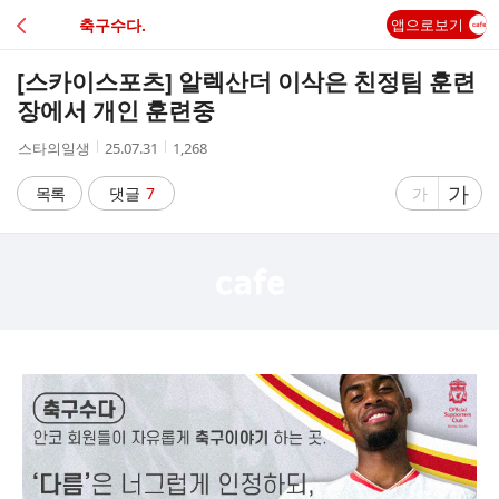
C
축구수다.
앱으로보기
A
[스카이스포츠] 알렉산더 이삭은 친정팀 훈련
F
장에서 개인 훈련중
작
작
조
스타의일생
25.07.31
1,268
E
성
성
회
자
시
수
글
가
글
목록
댓글
7
가
간
자
자
크
크
기
기
크
작
게
게