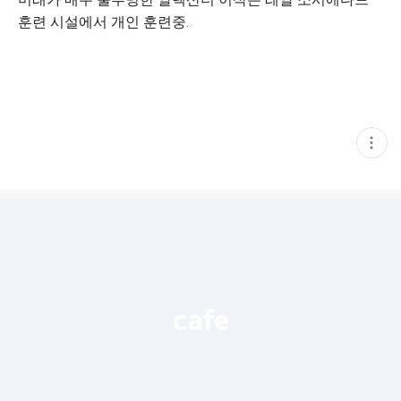
훈련 시설에서 개인 훈련중.
현
재
게
시
글
추
가
기
능
열
기