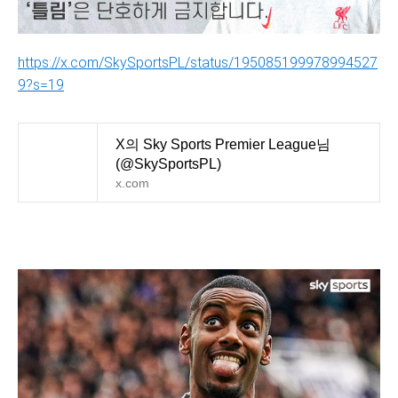
https://x.com/SkySportsPL/status/195085199978994527
9?s=19
X의 Sky Sports Premier League님
(@SkySportsPL)
x.com