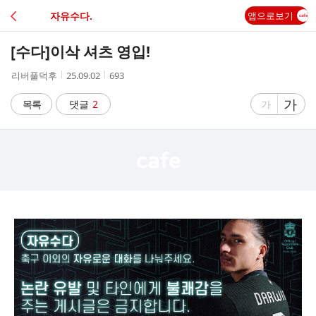
C
자유수다.
앱으로보기
A
[수다]
이삭 셔츠 영입!
F
작
작
조
리버풀덕후
25.09.02
693
성
성
회
E
자
시
수
글
가
글
목록
댓글
2
가
간
자
자
크
크
기
기
크
작
게
게