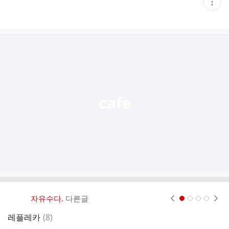
현
재
게
시
글
추
가
기
능
열
기
자유수다.
다른글
현재페이지 1
2
3
4
댓
레플레카
(
8
)
비
글