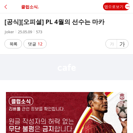
C
클럽소식.
앱으로보기
A
[공식]
[오피셜] PL 4월의 선수는 마카
F
작
작
조
Joker
25.05.09
573
성
성
회
E
자
시
수
글
가
글
목록
댓글
12
가
간
자
자
크
크
기
기
크
작
게
게