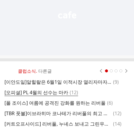
기
클럽소식.
다른글
현재페이지 1
2
3
4
댓
[이안도일]알힐랄은 6월1일 이적시장 열리자마자 누녜스를 데려오기 위해 집중할 것
(
9
)
[
글
댓
[오피셜] PL 4월의 선수는 마카
(
12
)
슬
글
댓
[폴 조이스] 여름에 공격진 강화를 원하는 리버풀
(
6
)
글
댓
[TBR 풋볼]이브라히마 코나테가 리버풀의 최고 연봉자가 되고 싶어하는 열망은
(
12
)
글
댓
[커트오프사이드] 리버풀, 누녜스 보내고 그린우드 영입 고려
(
14
)
글