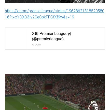
https://x.com/premierleague/status/19628621818520580
16?t=oYOXB3Iy2CeCpkFFGfXf9w&s=19
X의 Premier League님
(@premierleague)
x.com