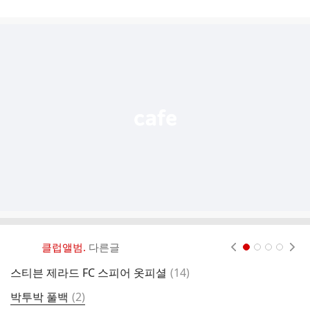
게
시
글
추
가
기
능
열
기
클럽앨범.
다른글
현재페이지 1
2
3
4
댓
스티븐 제라드 FC 스피어 옷피셜
(
14
)
스
글
댓
박투박 풀백
(
2
)
N
글