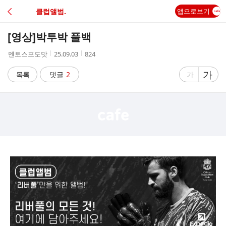
C
클럽앨범.
앱으로보기
A
[영상]
박투박 풀백
F
작
작
조
멘토스포도맛
25.09.03
824
성
성
회
E
자
시
수
글
가
글
목록
댓글
2
가
간
자
자
크
크
기
기
크
작
게
게