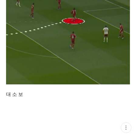
대 소 보
현
재