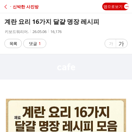
C
ㆍ신박한 사진방
앱으로보기
A
계란 요리 16가지 달걀 명장 레시피
F
작
작
조
키보드워리어.
26.05.06
16,176
성
성
회
E
자
시
수
글
가
글
목록
댓글
1
가
간
자
자
크
크
기
기
크
작
게
게