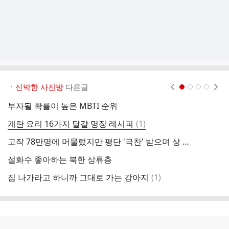
ㆍ신박한 사진방
다른글
현재페이지 1
2
3
4
부자될 확률이 높은 MBTI 순위
오
댓
계란 요리 16가지 달걀 명장 레시피
(
1
)
베
글
고작 78만명에 머물렀지만 평단 '극찬' 받으며 상 휩쓴 한국 영화
주
설화수 좋아하는 북한 상류층
오
댓
집 나가라고 하니까 그대로 가는 강아지
(
1
)
글