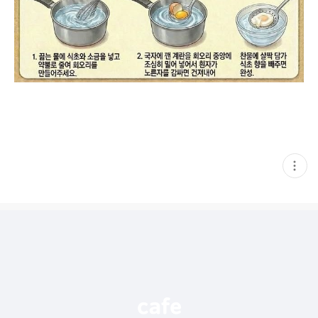
현
재
게
시
글
추
가
기
능
열
기