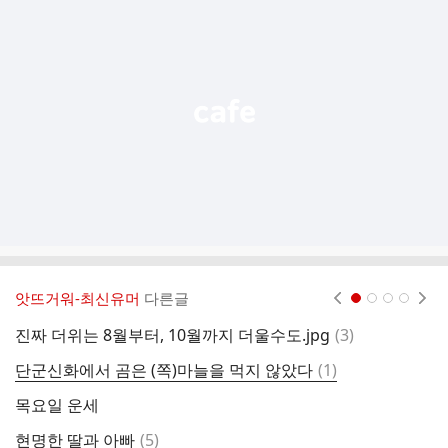
가
기
능
열
기
앗뜨거워-최신유머
다른글
현재페이지 1
2
3
4
댓
진짜 더위는 8월부터, 10월까지 더울수도.jpg
(
3
)
무
글
댓
단군신화에서 곰은 (쪽)마늘을 먹지 않았다
(
1
)
기
글
목요일 운세
도
댓
현명한 딸과 아빠
(
5
)
대