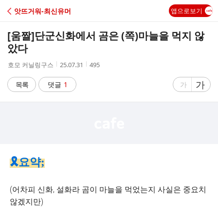
C
앗뜨거워-최신유머
앱으로보기
A
[움짤]
단군신화에서 곰은 (쪽)마늘을 먹지 않
F
았다
작
작
조
호모 커닐링구스
25.07.31
495
E
성
성
회
자
시
수
글
가
글
목록
댓글
1
가
간
자
자
크
크
기
기
크
작
게
게
🎗요약;
(어차피 신화, 설화라 곰이 마늘을 먹었는지 사실은 중요치
않겠지만)