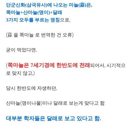
단군신화(삼국유사)에 나오는 마늘(蒜)은,
쪽마늘+산마늘(명이)+달래
으로,
3가지 모두를 부르는 명칭
(蒜 을 쪽마늘 로 번역한 건 오류)
굳이 먹었다면,
쪽마늘은 7세기경에 한반도에 전래
(
되어서, 시기적으
로 맞지 않고,)
당시 한반도에 자생하던,
산마늘(명이나물)이나 달래로 보는게 맞다고 함.
대부분 학자들은 달래로 보고 있다고 함.