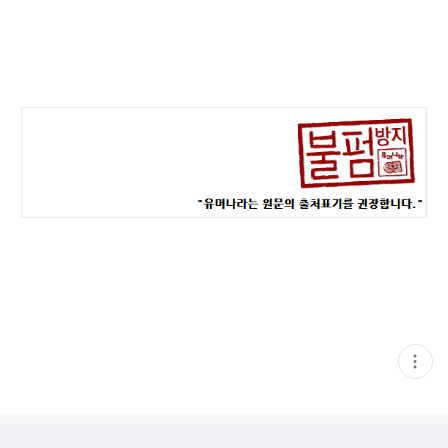
현
재
게
시
글
추