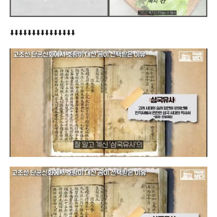
⬇️⬇️⬇️⬇️⬇️⬇️⬇️⬇️⬇️⬇️⬇️⬇️⬇️⬇️⬇️