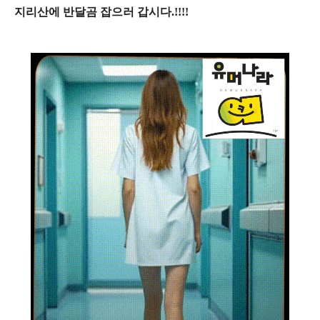
지리산에 반달곰 잡으러 갑시다.!!!!