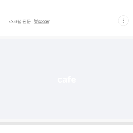
현
스크랩 원문 :
樂soccer
재
게
시
글
추
가
기
능
열
기