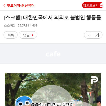
C
앗뜨거워-최신유머
앱으로보기
A
[스크랩]
대한민국에서 의외로 불법인 행동들
F
작
작
조
소소비2
25.07.31
468
성
성
회
E
자
시
수
글
가
글
목록
댓글
3
가
간
자
자
크
크
기
기
크
작
게
게