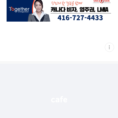
현
재
게
시
글
추
가
기
능
열
기