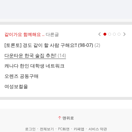
같이가요 함께해요 ..
다른글
현재페이지 1
2
3
4
댓
[토론토] 경도 같이 할 사람 구해요!! (98-07)
(
2
)
5
글
댓
다운타운 한국 술집 추천!
(
14
)
토
글
캐나다 한인 대학생 네트워크
이
오렌즈 공동구매
레
여성보컬을
매
맨위로
로그인
전체보기
PC화면
카페앱
서비스 약관