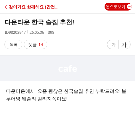
C
같이가요 함께해요 (간접광고X)
앱으로보기
A
다운타운 한국 술집 추천!
F
작
작
조
ID98203947
26.05.06
398
성
성
회
E
자
시
수
글
가
글
목록
댓글
14
가
간
자
자
크
크
기
기
크
작
게
게
다운타운에서 요즘 괜찮은 한국술집 추천 부탁드려요! 블
루어영 웨슬리 컬리지쪽이요!