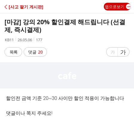
C
[사고 팔기 게시판]
앱으로보기
A
[마감] 강의 20% 할인결제 해드립니다 (선결
F
제, 즉시결제)
작
작
조
KB11
26.05.06
177
E
성
성
회
자
시
수
글
가
글
목록
댓글
20
가
간
자
자
크
크
기
기
크
작
게
게
할인전 금액 기준 20~30 사이만 할인 적용이 가능합니다
댓글이나 쪽지 주세요!