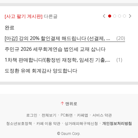
[사고 팔기 게시판]
다른글
현재페이지 1
2
3
4
완료
강
댓
[마감] 강의 20% 할인결제 해드립니다 (선결제, 즉시결제)
(
20
)
2
글
주민규 2026 세무회계연습 법인세 교재 삽니다
(
댓
1차책 판매합니다!(황정빈 재정학, 임세진 기출,김기동 객관식, 문승진 상법기출, 하끝 세법)
(
1
)
(
글
도정환 유예 회계감사 양도합니다
맨위로
로그인
전체보기
PC화면
카페앱
서비스 약관
청소년보호정책
카페 이용 약관
상거래피해구제신청
개인정보처리방침
©
Daum Corp.