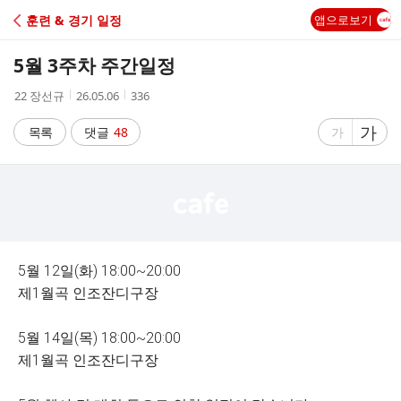
C
훈련 & 경기 일정
앱으로보기
A
5월 3주차 주간일정
F
작
작
조
22 장선규
26.05.06
336
성
성
회
E
자
시
수
글
가
글
목록
댓글
48
가
간
자
자
크
크
기
기
크
작
게
게
5월 12일(화) 18:00~20:00
제1월곡 인조잔디구장
5월 14일(목) 18:00~20:00
제1월곡 인조잔디구장