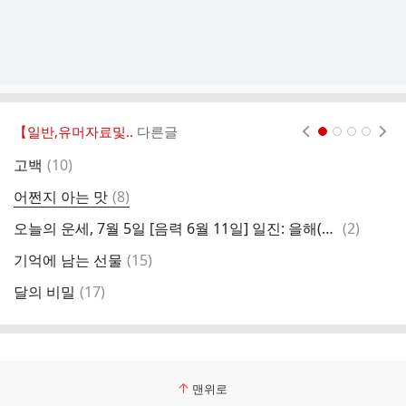
【일반,유머자료및..
다른글
현재페이지 1
2
3
4
댓
고백
(
10
)
글
댓
어쩐지 아는 맛
(
8
)
어
글
댓
오늘의 운세, 7월 5일 [음력 6월 11일] 일진: 을해(乙亥)
(
2
)
어
글
댓
기억에 남는 선물
(
15
)
딱
글
댓
달의 비밀
(
17
)
글
맨위로