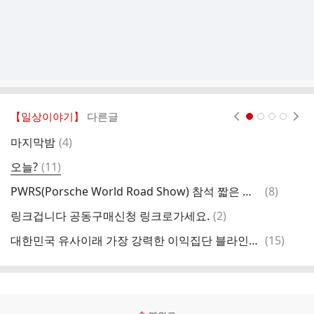
【일상이야기】
다른글
현재페이지 1
2
3
4
댓
마지막밤
(
4
)
요
글
댓
오늘?
(
11
)
평
글
댓
PWRS(Porsche World Road Show) 참석 짧은 후기...
(
8
)
동
글
댓
링크겁니다 공동구매신청 링크로가세요.
(
2
)
이
글
댓
대한민국 유사이래 가장 강력한 이익집단 블라인드 펌
(
15
)
경
글