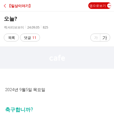
C
【일상이야기】
앱으로보기
A
오늘?
F
작
작
조
럭셔리브브이
24.09.05
825
성
성
회
E
자
시
수
글
가
글
목록
댓글
11
가
간
자
자
크
크
기
기
크
작
게
게
2024년 9월5일 목요일
축구합니까?