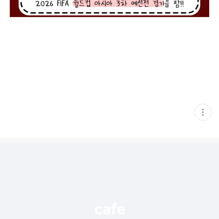
현
재
게
시
글
추
가
기
능
열
기