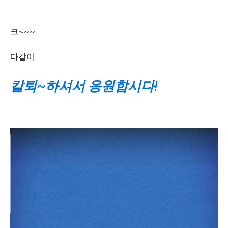
크~~~
다같이
칼퇴~하셔서 응원합시다!