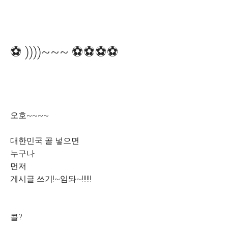
⚽️ ))))~~~ ⚽️⚽️⚽️⚽️
오호~~~~
대한민국 골 넣으면
누구나
먼저
게시글 쓰기!~임돠~!!!!!!
콜?