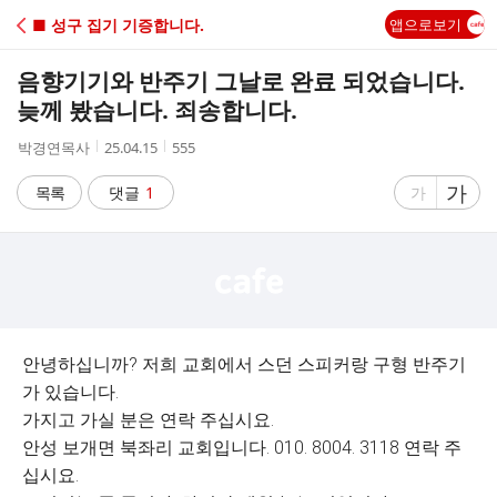
C
■ 성구 집기 기증합니다.
앱으로보기
A
음향기기와 반주기 그날로 완료 되었습니다.
F
늦께 봤습니다. 죄송합니다.
작
작
조
박경연목사
25.04.15
555
E
성
성
회
자
시
수
글
가
글
목록
댓글
1
가
간
자
자
크
크
기
기
크
작
게
게
안녕하십니까? 저희 교회에서 스던 스피커랑 구형 반주기
가 있습니다.
가지고 가실 분은 연락 주십시요.
안성 보개면 북좌리 교회입니다. 010. 8004. 3118 연락 주
십시요.