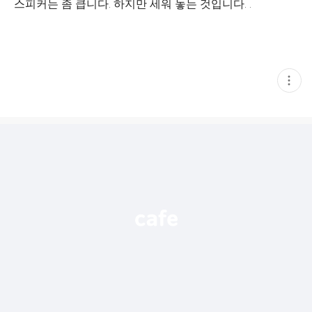
스피커는 좀 큽니다. 하지만 세워 놓는 것입니다. .
현
재
게
시
글
추
가
기
능
열
기