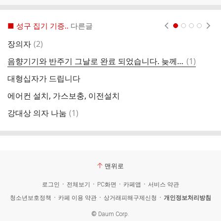
■ 성구 집기 기증..
다른글
현재페이지 1
2
3
4
댓
장의자
(
2
)
강
글
댓
음향기기와 반주기 그날로 완료 되었습니다. 늦께 봤습니다. 죄송합니다.
(
1
)
성
글
대형십자가 드립니다
에어컨 설치, 가스보충, 이전설치
십
댓
강대상 의자 나눔
(
1
)
크
글
맨위로
로그인
전체보기
PC화면
카페앱
서비스 약관
청소년보호정책
카페 이용 약관
상거래피해구제신청
개인정보처리방침
©
Daum Corp.