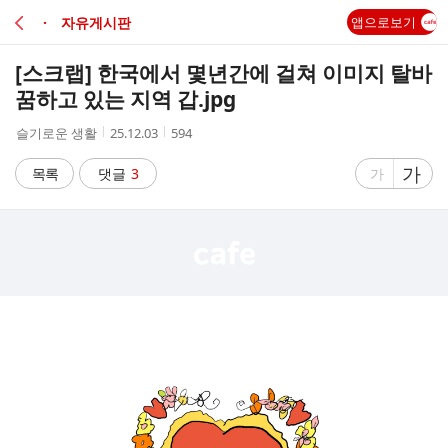
C
· 자유게시판
앱으로보기
A
[스크랩]
한국에서 몇년간에 걸쳐 이미지 탈바
F
꿈하고 있는 지역 갑.jpg
작
작
조
슬기로운 생활
25.12.03
594
E
성
성
회
자
시
수
글
가
글
목록
댓글
3
가
간
자
자
크
크
기
기
크
작
게
게