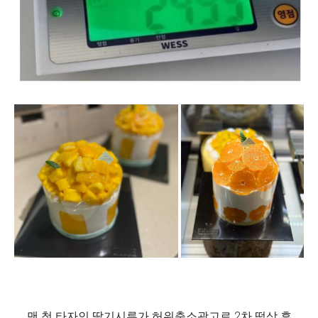
맨 첫 타자인 딸기시루가 허위축소광고로 2차 떡상 후