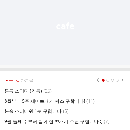
능
열
기
├········..
다른글
현재페이지 1
2
3
4
댓
틈틈 스터디 (카톡)
(
25
)

글
댓
8월부터 5주 세미뽀개기 짝스 구합니다!
(
11
)
논
글
댓
논술 스터디원 1분 구합니다
(
5
)
카
글
댓
9월 둘째 주부터 함께 할 뽀개기 스원 구합니다 :)
(
7
)
세
글