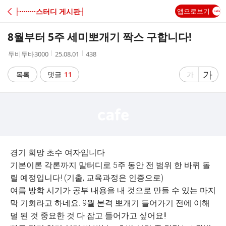
C
├········스터디 게시판┤
앱으로보기
A
8월부터 5주 세미뽀개기 짝스 구합니다!
F
작
작
조
두비두바3000
25.08.01
438
성
성
회
E
자
시
수
글
가
글
목록
댓글
11
가
간
자
자
크
크
기
기
크
작
게
게
경기 희망 초수 여자입니다
기본이론 각론까지 말터디로 5주 동안 전 범위 한 바퀴 돌
릴 예정입니다! (기출, 교육과정은 인증으로)
여름 방학 시기가 공부 내용을 내 것으로 만들 수 있는 마지
막 기회라고 하네요. 9월 본격 뽀개기 들어가기 전에 이해
덜 된 것 중요한 것 다 잡고 들어가고 싶어요!!