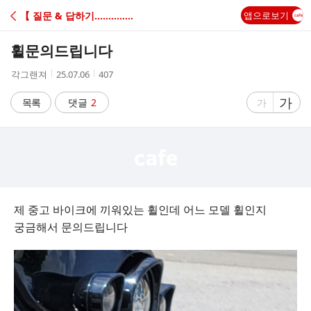
C
【 질문 & 답하기...........】★--H☆D--★
앱으로보기
A
휠문의드립니다
F
작
작
조
각그랜져
25.07.06
407
성
성
회
E
자
시
수
글
가
글
목록
댓글
2
가
간
자
자
크
크
기
기
크
작
게
게
제 중고 바이크에 끼워있는 휠인데 어느 모델 휠인지
궁금해서 문의드립니다