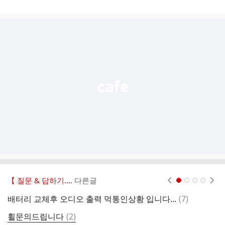
게
시
글
추
가
기
능
열
기
【 질문 & 답하기....
다른글
현재페이지 1
2
3
4
댓
배터리 교체후 오디오 출력 먹통인상황 입니다...
(
7
)
선
글
댓
휠문의드립니다
(
2
)
타