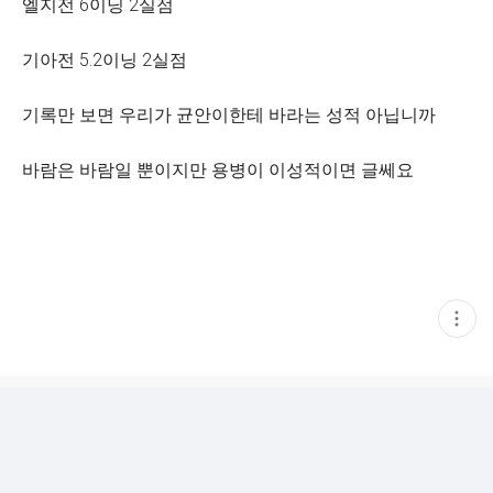
엘지전 6이닝 2실점
기아전 5.2이닝 2실점
기록만 보면 우리가 균안이한테 바라는 성적 아닙니까
바람은 바람일 뿐이지만 용병이 이성적이면 글쎄요
현
재
게
시
글
추
가
기
능
열
기