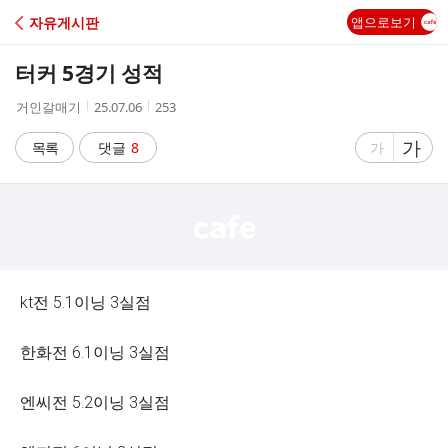
C
자유게시판
앱으로보기
A
터커 5경기 성적
F
작
작
조
거인갈매기
25.07.06
253
성
성
회
E
자
시
수
글
가
글
목록
댓글
8
가
간
자
자
크
크
기
기
크
작
게
게
kt전 5.1이닝 3실점
한화전 6.1이닝 3실점
엔씨전 5.2이닝 3실점