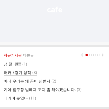
자유게시판
다른글
현재페이지 1
2
3
4
댓
정!철!!원!!!
(
1
)
글
댓
터커 5경기 성적
(
8
)
세
글
댓
아니 우리는 왜 공이 안뻗지
(
2
)
아
글
댓
기아 홈구장 벌레떼 조치 좀 해야겠습니다.
(
3
)
아
글
댓
터커야 늦었다
(
11
)
전
글