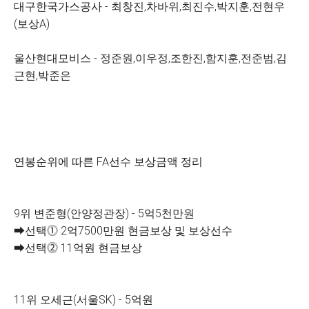
대구한국가스공사 - 최창진,차바위,최진수,박지훈,전현우
(보상A)
울산현대모비스 - 정준원,이우정,조한진,함지훈,전준범,김
근현,박준은
연봉순위에 따른 FA선수 보상금액 정리
9위 변준형(안양정관장) - 5억5천만원
➡선택⓵ 2억7500만원 현금보상 및 보상선수
➡선택⓶ 11억원 현금보상
11위 오세근(서울SK) - 5억원