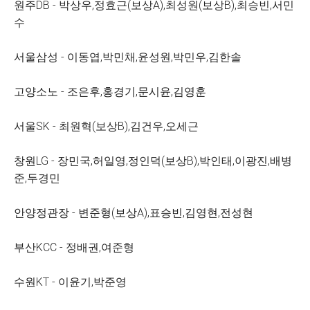
원주DB - 박상우,정효근(보상A),최성원(보상B),최승빈,서민
수
서울삼성 - 이동엽,박민채,윤성원,박민우,김한솔
고양소노 - 조은후,홍경기,문시윤,김영훈
서울SK - 최원혁(보상B),김건우,오세근
창원LG - 장민국,허일영,정인덕(보상B),박인태,이광진,배병
준,두경민
안양정관장 - 변준형(보상A),표승빈,김영현,전성현
부산KCC - 정배권,여준형
수원KT - 이윤기,박준영