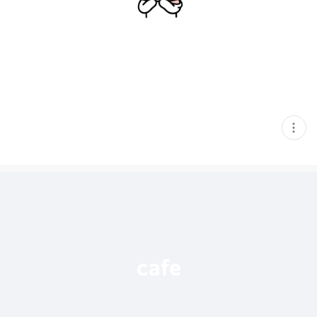
현
재
게
시
글
추
가
기
능
열
기