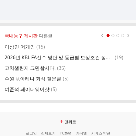
국내농구 게시판
다른글
현재페이지 1
2
3
4
댓
이상민 어게인
(
15
)
새
글
댓
2026년 KBL FA선수 명단 및 등급별 보상조건 정리.txt
(
19
)
글
댓
코치챌린지 그만합시다!
(
35
)
반
글
댓
수원 kt아레나 좌석 질문글
(
5
)
함
글
댓
여준석 페이더웨이샷
(
5
)
삼
글
맨위로
로그인
전체보기
PC화면
카페앱
서비스 약관