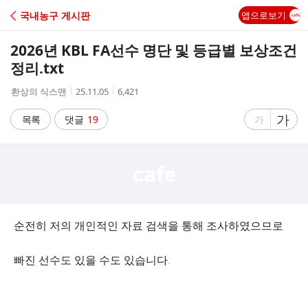
C
국내농구 게시판
앱으로보기
A
2026년 KBL FA선수 명단 및 등급별 보상조건
F
정리.txt
작
작
조
환상의 식스맨
25.11.05
6,421
E
성
성
회
자
시
수
글
가
글
목록
댓글
19
가
간
자
자
크
크
기
기
크
작
게
게
순전히 저의 개인적인 자료 검색을 통해 조사하였으므로
빠진 선수도 있을 수도 있습니다.