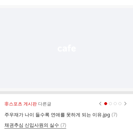
시
글
추
가
기
능
열
기
非스포츠 게시판
다른글
현재페이지 1
2
3
4
댓
주우재가 나이 들수록 연애를 못하게 되는 이유.jpg
(
7
)
없
글
댓
채권추심 신입사원의 실수
(
7
)
최
글