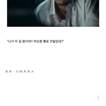
ㅊㅊ - ㅇㅉㅈㅈㅅ
현
재
게