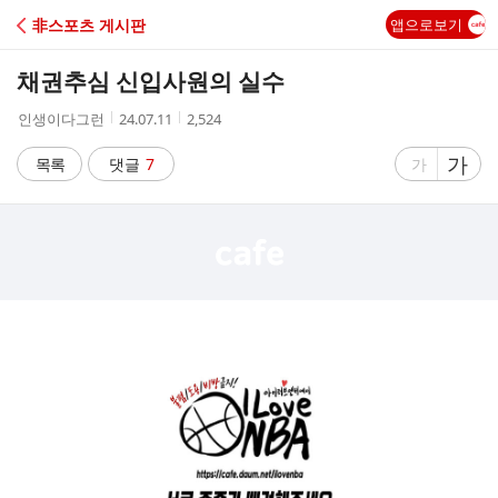
C
非스포츠 게시판
앱으로보기
A
채권추심 신입사원의 실수
F
작
작
조
인생이다그런
24.07.11
2,524
성
성
회
E
자
시
수
글
가
글
목록
댓글
7
가
간
자
자
크
크
기
기
크
작
게
게