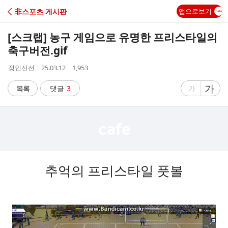
C
非스포츠 게시판
앱으로보기
A
[스크랩]
농구 게임으로 유명한 프리스타일의
F
축구버전.gif
작
작
조
정인신선
25.03.12
1,953
E
성
성
회
자
시
수
글
가
글
목록
댓글
3
가
간
자
자
크
크
기
기
크
작
게
게
추억의 프리스타일 풋볼