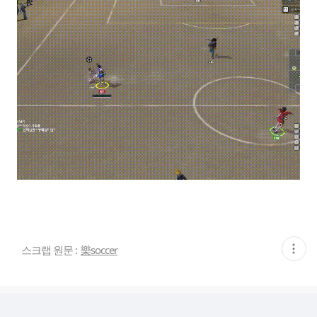
현
스크랩 원문 :
樂soccer
재
게
시
글
추
가