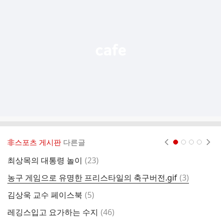
기
능
열
기
非스포츠 게시판
다른글
현재페이지 1
2
3
4
댓
최상목의 대통령 놀이
(
23
)
와
글
댓
농구 게임으로 유명한 프리스타일의 축구버전.gif
(
3
)
원
글
댓
김상욱 교수 페이스북
(
5
)
아
글
댓
레깅스입고 요가하는 수지
(
46
)
글