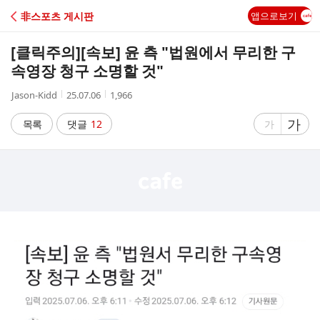
C
非스포츠 게시판
앱으로보기
A
[클릭주의]
[속보] 윤 측 "법원에서 무리한 구
F
속영장 청구 소명할 것"
작
작
조
Jason-Kidd
25.07.06
1,966
E
성
성
회
자
시
수
글
가
글
목록
댓글
12
가
간
자
자
크
크
기
기
크
작
게
게