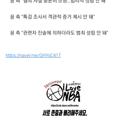
https://naver.me/GHYgC41T