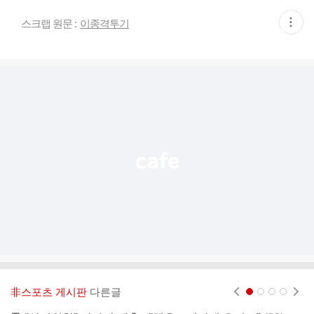
현
스크랩 원문 :
이종격투기
재
게
시
글
추
가
기
능
열
기
非스포츠 게시판
다른글
현재페이지 1
2
3
4