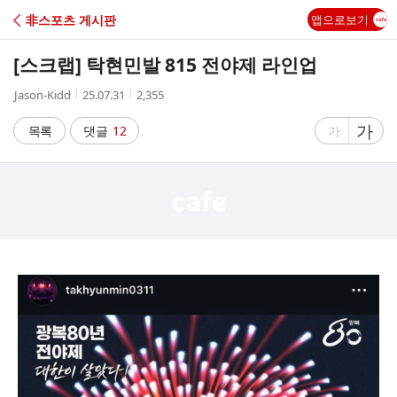
C
非스포츠 게시판
앱으로보기
A
[스크랩]
탁현민발 815 전야제 라인업
F
작
작
조
Jason-Kidd
25.07.31
2,355
성
성
회
E
자
시
수
글
가
글
목록
댓글
12
가
간
자
자
크
크
기
기
크
작
게
게