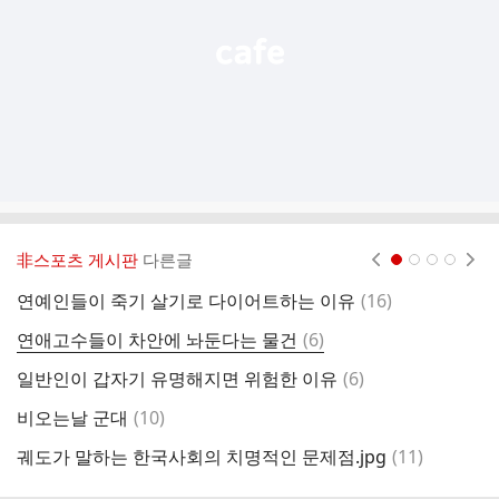
非스포츠 게시판
다른글
현재페이지 1
2
3
4
댓
연예인들이 죽기 살기로 다이어트하는 이유
(
16
)
글
댓
연애고수들이 차안에 놔둔다는 물건
(
6
)
7
글
댓
일반인이 갑자기 유명해지면 위험한 이유
(
6
)
■
글
댓
비오는날 군대
(
10
)
글
댓
궤도가 말하는 한국사회의 치명적인 문제점.jpg
(
11
)
김
글