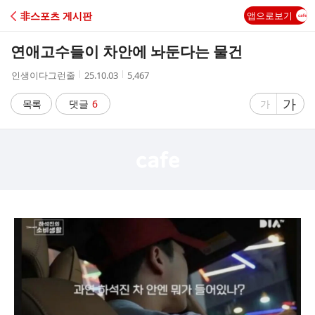
C
非스포츠 게시판
앱으로보기
A
연애고수들이 차안에 놔둔다는 물건
F
작
작
조
인생이다그런줄
25.10.03
5,467
성
성
회
E
자
시
수
글
가
글
목록
댓글
6
가
간
자
자
크
크
기
기
크
작
게
게