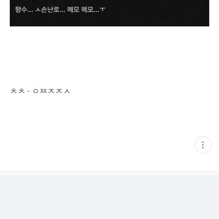
ㅊㅊ - ㅇㅉㅈㅈㅅ
현
재
게
시
글
추
가
기
능
열
기