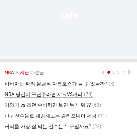
기
NBA 게시판
다른글
현재페이지 1
2
3
4
댓
바하마는 파리 올림픽 다크호스가 될 수 있을까?
(
3
)
서
글
댓
NBA 당신이 구단주라면 샤크VS커리
(
74
)
로
글
댓
카와이 vs 조던 수비력만 보면 누가 위 ??
(
63
)
빵
글
댓
nba 선수들로 체감해보는 캘리포니아 세금
(
11
)
여
글
댓
커리를 가장 잘 막는 선수는 누구일까요?
(
22
)
글