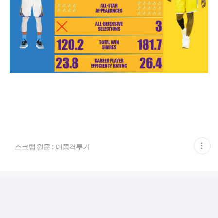
현
스크랩 원문 :
이종격투기
재
게
시
글
추
가
기
능
열