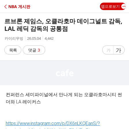
C
NBA 게시판
앱으로보기
A
르브론 제임스, 오클라호마 데이그널트 감독,
F
LAL 레딕 감독의 공통점
작
작
조
카이리무빙
26.05.04
4,442
E
성
성
회
자
시
수
글
가
글
목록
댓글
3
가
간
자
자
크
크
기
기
크
작
게
게
컨퍼런스 세미파이널에서 만나게 되는 오클라호마시티 썬
더와 LA 레이커스
https://www.instagram.com/p/DX6nLKQEanS/?