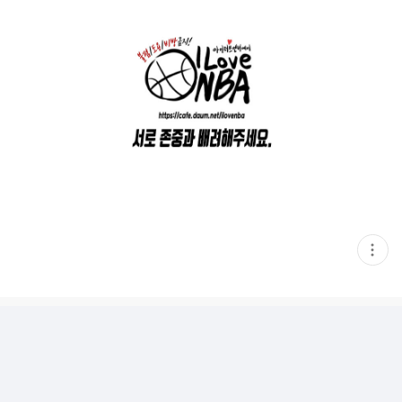
현
재
게
시
글
추
가
기
능
열
기