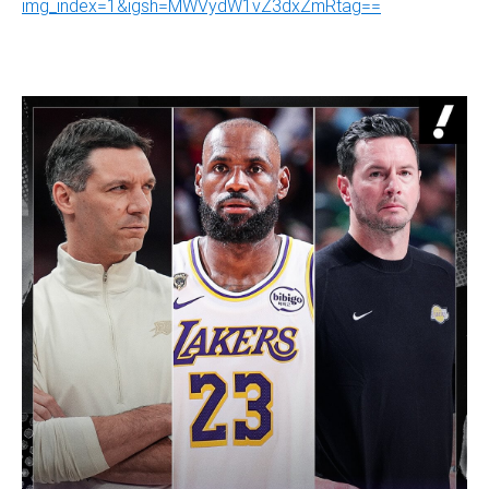
img_index=1&igsh=MWVydW1vZ3dxZmRtag==