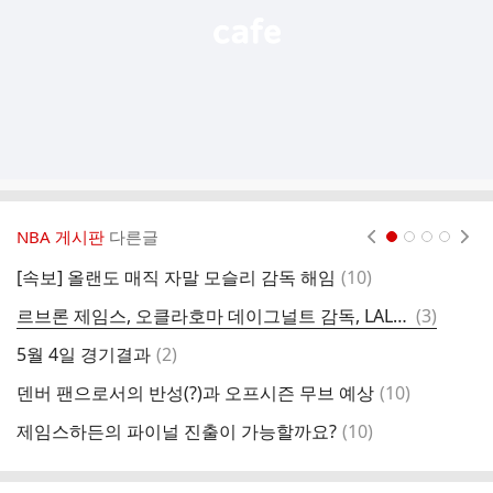
NBA 게시판
다른글
현재페이지 1
2
3
4
댓
[속보] 올랜도 매직 자말 모슬리 감독 해임
(
10
)
완
글
댓
르브론 제임스, 오클라호마 데이그널트 감독, LAL 레딕 감독의 공통점
(
3
)
글
댓
5월 4일 경기결과
(
2
)
글
댓
덴버 팬으로서의 반성(?)과 오프시즌 무브 예상
(
10
)
토
글
댓
제임스하든의 파이널 진출이 가능할까요?
(
10
)
토
글