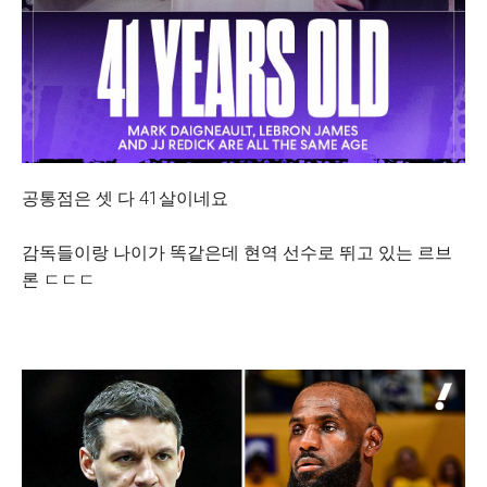
공통점은 셋 다 41살이네요
감독들이랑 나이가 똑같은데 현역 선수로 뛰고 있는 르브
론 ㄷㄷㄷ