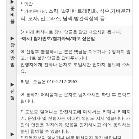
▶
* 명찰
준
스틱, 발편한 트레킹화, 식수,가벼운간
* 가벼운배낭,
비
식, 모자, 선그라스, 남색,빨간색상의 등
물
▷ 아래 형식대로 참가 댓글을 달고 나오시면 됩니다.
▶
-예시) 참가번호/참가자닉/하고 싶은말
참
여
※ 신청후 불참하시는 분은 댓글을 지우거나 수정하지 말
방
고, 따로 불참 댓글을 달아주시거나
법
진행자에게 전화나 문자로 모임시간 전까지 통보해 주세
요.
리딩 : 오늘은 010-5717-0963
▶
진
※ 통화가 어려울때는 문자로 남겨주시면 확인 후 연락드
행
립니다.
* 도보중 일어나는 안전사고에 대해서는 카페나 카페지
기, 운영자 및 진행자는 어떠한 책임도 지지 않습니다. 개
인의 안전은 각자에게 있음을 인지하시고 이에 동의하는
분만 참여할 수 있습니다.
▶
* 진행자보다 앞서거나 너무 뒤쳐지지 않기 바랍니다.