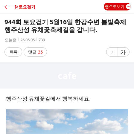
C
──▷토요걷기
앱으로보기
A
944회 토요걷기 5월16일 한강수변 봄빛축제
F
행주산성 유채꽃축제길을 갑니다.
작
작
조
오늘은
26.05.05
730
E
성
성
회
자
시
수
글
가
글
목록
댓글
35
가
간
자
자
크
크
기
기
크
작
게
게
행주산성 유채꽃길에서 행복하세요.