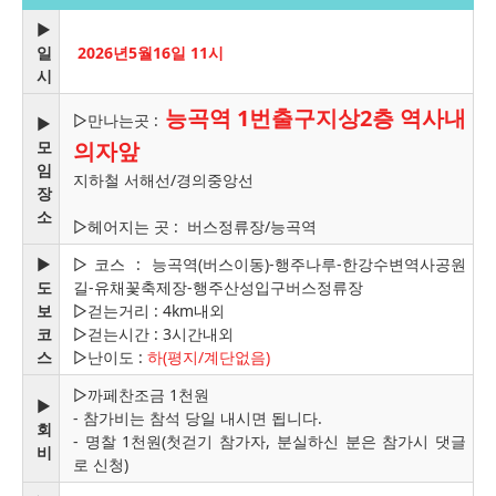
▶
일
2026년5월16일 11시
시
능곡역 1번출구지상2층 역사내
▷만나는곳 :
▶
모
의자앞
임
지하철 서해선/경의중앙선
장
소
▷헤어지는 곳 : 버스정류장/능곡역
▶
▷코스 : 능곡역(버스이동)-행주나루-한강수변역사공원
도
길-유채꽃축제장-행주산성입구버스정류장
보
▷걷는거리 : 4km내외
코
▷걷는시간 : 3시간내외
스
▷난이도 :
하(평지/계단없음)
▷까페찬조금 1천원
▶
- 참가비는 참석 당일 내시면 됩니다.
회
- 명찰 1천원(첫걷기 참가자, 분실하신 분은 참가시 댓글
비
로 신청)