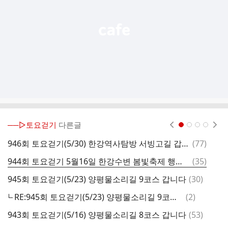
기
──▷토요걷기
다른글
현재페이지 1
2
3
4
댓
946회 토요걷기(5/30) 한강역사탐방 서빙고길 갑니다(참가인원 35명-마감)
(
77
)
글
댓
944회 토요걷기 5월16일 한강수변 봄빛축제 행주산성 유채꽃축제길을 갑니다.
(
35
)
9
글
댓
945회 토요걷기(5/23) 양평물소리길 9코스 갑니다
(
30
)
9
글
댓
RE:945회 토요걷기(5/23) 양평물소리길 9코스 갑니다(열차왕복예매표 2매 남았습니다~열차표 반환되었습니다)
(
2
)
9
글
댓
943회 토요걷기(5/16) 양평물소리길 8코스 갑니다
(
53
)
9
글