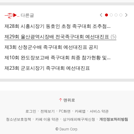
—̳͟͞͞⚾️▶..
다른글
현재페이지 1
2
3
4
제28회 시흥시장기 동호인 초청 족구대회 조추첨결과
제
댓
제29회 울산광역시장배 전국족구대회 예선대진표
(
5
)
글
제3회 산청군수배 족구대회 예선대진표 공지
제10회 완도장보고배 족구대회 최종 참가현황 및 조편성 현황공지
제23회 군포시장기 족구대회 예선대진표
4
맨위로
로그인
전체보기
PC화면
카페앱
서비스 약관
청소년보호정책
카페 이용 약관
상거래피해구제신청
개인정보처리방침
©
Daum Corp.