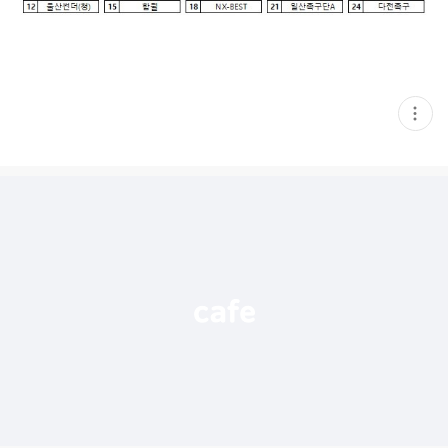
현
재
게
시
글
추
가
기
능
열
기