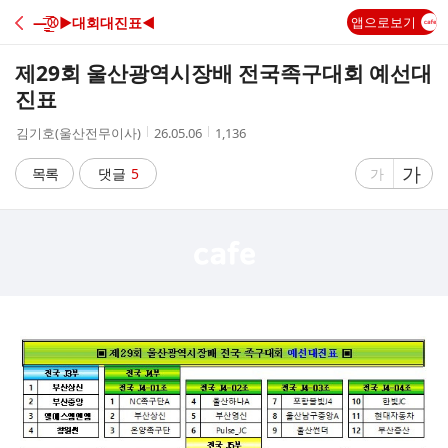
C
—̳͟͞͞⚾️▶대회대진표◀
앱으로보기
A
제29회 울산광역시장배 전국족구대회 예선대
F
진표
작
작
조
김기호(울산전무이사)
26.05.06
1,136
E
성
성
회
자
시
수
글
가
글
목록
댓글
5
가
간
자
자
크
크
기
기
크
작
게
게