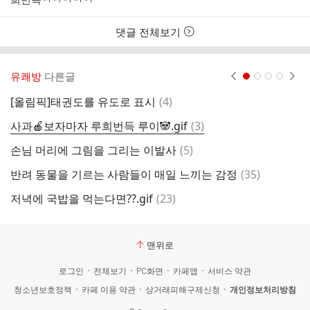
자
시
간
댓글 전체보기
유쾌방
다른글
현재페이지 1
2
3
4
댓
[올림픽]태권도를 유도로 표시
(
4
)
6
글
댓
사과🍎보자마자 루희번득 루이🐼.gif
(
3
)
글
댓
손님 머리에 그림을 그리는 이발사
(
5
)
글
댓
반려 동물을 기르는 사람들이 매일 느끼는 감정
(
35
)
관
글
댓
저녁에 국밥을 먹는다면??.gif
(
23
)
4
글
맨위로
로그인
전체보기
PC화면
카페앱
서비스 약관
청소년보호정책
카페 이용 약관
상거래피해구제신청
개인정보처리방침