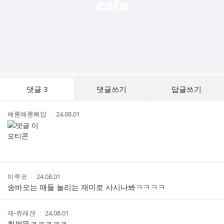
댓
댓글
3
댓글쓰기
답글쓰기
글
댓
작
작
해롱해롱삐얍
24.08.01
글
성
성
리
자
시
스
간
트
작
작
미루코
24.08.01
성
성
송바오는 애들 놀리는 재미로 사시나봐ㅋㅋㅋㅋ
자
시
간
작
작
재-쥬래갠
24.08.01
성
성
희번뜩ㅋㅋㅋㅋㅋ