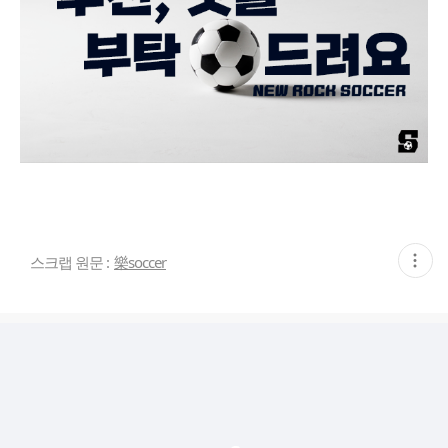
현
스크랩 원문 :
樂soccer
재
게
시
글
추
가
기
능
열
기