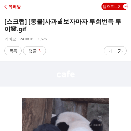
C
유쾌방
앱으로보기
A
[스크랩] [동물]
사과🍎보자마자 루희번득 루
F
이🐼.gif
작
작
조
러바오
24.08.01
1,676
E
성
성
회
자
시
수
글
가
글
목록
댓글
3
가
간
자
자
크
크
기
기
크
작
게
게