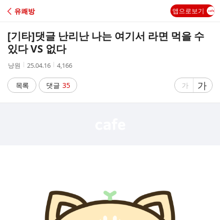
C
유쾌방
앱으로보기
A
[기타]
댓글 난리난 나는 여기서 라면 먹을 수
F
있다 VS 없다
작
작
조
냥원
25.04.16
4,166
E
성
성
회
자
시
수
글
가
글
목록
댓글
35
가
간
자
자
크
크
기
기
크
작
게
게