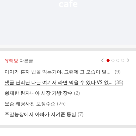
유쾌방
다른글
현재페이지 1
2
3
4
댓
아이가 혼자 밥을 먹는거야. 그런데 그 모습이 일상적이지가 않았어
(
9
)
환
글
댓
댓글 난리난 나는 여기서 라면 먹을 수 있다 VS 없다
(
35
)
환
글
댓
횡재한 탄자니아 시장 가방 장수
(
2
)
잊
글
댓
요즘 웨딩사진 보정수준
(
26
)
전
글
댓
주말농장에서 아빠가 지켜준 동심
(
7
)
탐
글