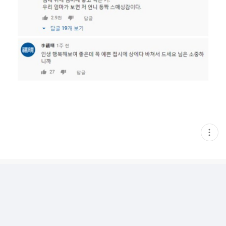
현
재
게
시
글
추
가
기
능
열
기