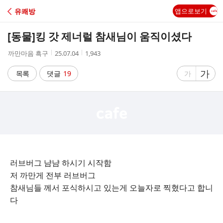
C
유쾌방
앱으로보기
A
[동물]
킹 갓 제너럴 참새님이 움직이셨다
F
작
작
조
까만마음 흑구
25.07.04
1,943
성
성
회
E
자
시
수
글
가
글
목록
댓글
19
가
간
자
자
크
크
기
기
크
작
게
게
러브버그 냠냠 하시기 시작함
저 까만게 전부 러브버그
참새님들 께서 포식하시고 있는게 오늘자로 찍혔다고 합니
다