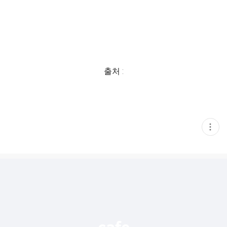
출처 :
현
재
게
시
글
추
가
기
능
열
기