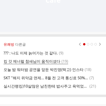
유쾌방
다른글
현재페이지 1
2
3
4
댓
??? : 나도 이제 늙어가는 것 같다.
(
9
)
해
글
댓
킹 갓 제너럴 참새님이 움직이셨다
(
19
)
해
글
댓
오늘 밤 워터밤 공연을 앞둔 박진영(떡고) 인스타
(
18
)
청
글
댓
SKT "해지 위약금 면제… 8월 전 고객 통신료 50% 할인"
(
7
)
글
댓
실시간랭킹)10살많은 남친한테 밥사주고 욕먹었어요 뭐죠..;;;
(
21
)
글