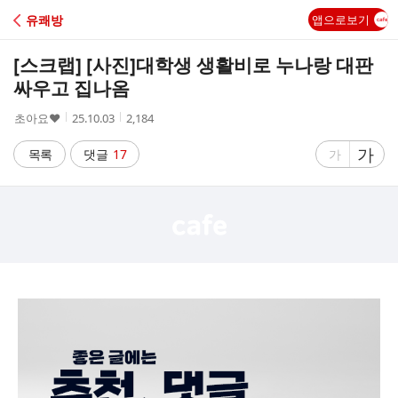
C
유쾌방
앱으로보기
A
[스크랩] [사진]
대학생 생활비로 누나랑 대판
F
싸우고 집나옴
작
작
조
초아요♥
25.10.03
2,184
E
성
성
회
자
시
수
글
가
글
목록
댓글
17
가
간
자
자
크
크
기
기
크
작
게
게