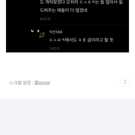
현
스크랩 원문 :
樂soccer
재
게
시
글
추
가
기
능
열
기