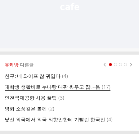
유쾌방
다른글
현재페이지 1
2
3
4
댓
친구: 네 와이프 참 귀엽다
(
4
)
강
글
댓
대학생 생활비로 누나랑 대판 싸우고 집나옴
(
17
)
[
글
댓
인천국제공항 사용 꿀팁
(
3
)
글
댓
영화 소품같은 볼펜
(
2
)
손
글
댓
낯선 외국에서 외국 외향인한테 기빨린 한국인
(
4
)
1
글