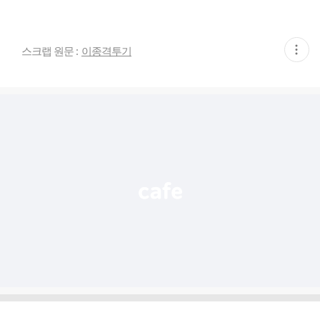
현
스크랩 원문 :
이종격투기
재
게
시
글
추
가
기
능
열
기