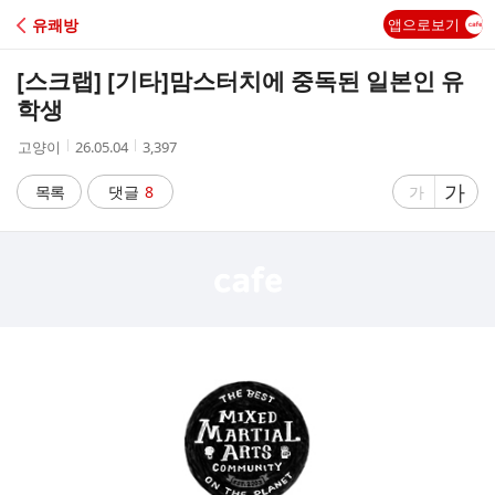
C
유쾌방
앱으로보기
A
[스크랩] [기타]
맘스터치에 중독된 일본인 유
F
학생
작
작
조
고양이
26.05.04
3,397
E
성
성
회
자
시
수
글
가
글
목록
댓글
8
가
간
자
자
크
크
기
기
크
작
게
게