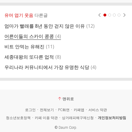
유머 엽기 웃음
다른글
현재페이지 1
2
3
4
댓
엄마가 빨래를 8년 동안 걷지 않은 이유
(
12
)
요
글
댓
어른이들의 스카이 콩콩
(
4
)
손
글
댓
비트 안먹는 유해진
(
11
)
투
글
댓
세종대왕의 또다른 업적
(
8
)
백
글
댓
우리나라 커뮤니티에서 가장 유명한 식당
(
4
)
베
글
맨위로
로그인
전체보기
PC화면
카페앱
서비스 약관
청소년보호정책
카페 이용 약관
상거래피해구제신청
개인정보처리방침
©
Daum Corp.