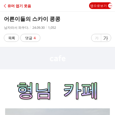
C
유머 엽기 웃음
앱으로보기
A
어른이들의 스카이 콩콩
F
작
작
조
남자라서 와쑤다.
24.09.30
1,052
성
성
회
E
자
시
수
글
가
글
목록
댓글
4
가
간
자
자
크
크
기
기
크
작
게
게