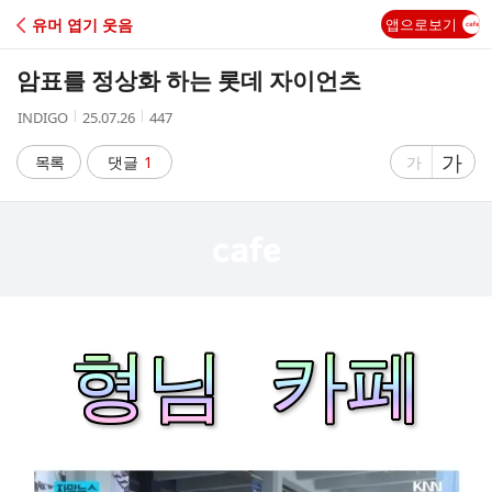
C
유머 엽기 웃음
앱으로보기
A
암표를 정상화 하는 롯데 자이언츠
F
작
작
조
INDIGO
25.07.26
447
성
성
회
E
자
시
수
글
가
글
목록
댓글
1
가
간
자
자
크
크
기
기
크
작
게
게