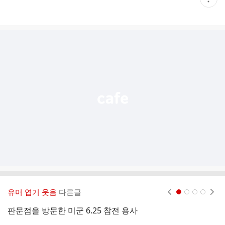
재
게
시
글
추
가
기
능
열
기
유머 엽기 웃음
다른글
현재페이지 1
2
3
4
판문점을 방문한 미군 6.25 참전 용사
전