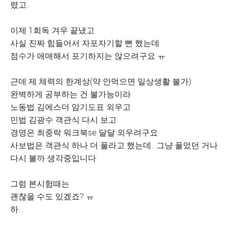
렸고..
이제 1회독 겨우 끝냈고
사실 진짜 힘들어서 자포자기할 뻔 했는데
점수가 애매해서 포기하지는 않으려구요 ㅠ
근데 제 체력의 한계상(약 안먹으면 일상생활 불가)
완벽하게 공부하는 건 불가능이라
노동법 김에스더 암기도표 외우고
민법 김광수 객관식 다시 보고
경영은 최중락 워크북se 달달 외우려구요
사보법은 객관식 하나 더 풀라고 했는데.. 그냥 풀었던 거나
다시 볼까 생각중입니다
그럼 본시험때는
괜찮을 수도 있겠죠? ㅠ
하...