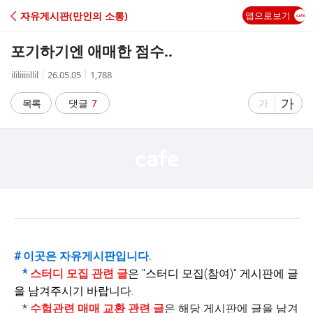
C
자유게시판(만인의 소통)
앱으로보기
A
포기하기엔 애매한 점수..
F
작
작
조
ililiiiiillil
26.05.05
1,788
성
성
회
E
자
시
수
글
가
글
목록
댓글
7
가
간
자
자
크
크
기
기
크
작
게
게
# 이곳은 자유게시판입니다.
*
스터디 모집 관련 글
은 "
스터디 모집(참여)" 게시판에 글
을 남겨주시기 바랍니다.
*
수험관련 매매 교환 관련 글
은 해당 게시판에 글을 남겨