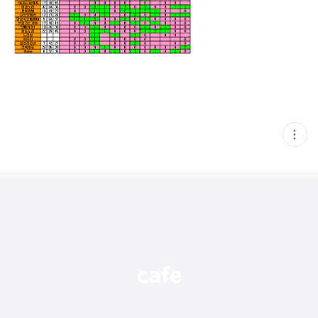
현
재
게
시
글
추
가
기
능
열
기