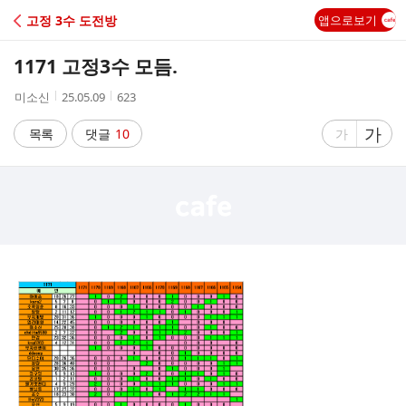
C
고정 3수 도전방
앱으로보기
A
1171 고정3수 모듬.
F
작
작
조
미소신
25.05.09
623
성
성
회
E
자
시
수
글
가
글
목록
댓글
10
가
간
자
자
크
크
기
기
크
작
게
게