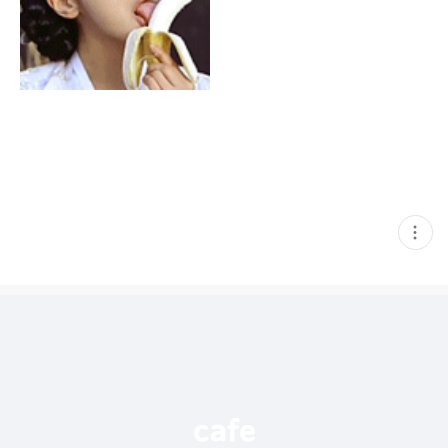
현
재
게
시
글
추
가
기
능
열
기