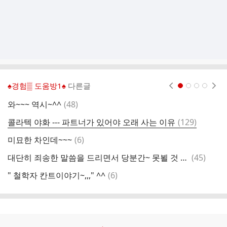
♠경험▒ 도움방1♠
다른글
현재페이지 1
2
3
4
댓
와~~~ 역시~^^
(
48
)
글
댓
콜라텍 야화 --- 파트너가 있어야 오래 사는 이유
(
129
)
참
글
댓
미묘한 차인데~~~
(
6
)
"
글
댓
대단히 죄송한 말씀을 드리면서 당분간~ 못뵐 것 같습니다~^^
(
45
)
퇴
글
댓
" 철학자 칸트이야기~,,," ^^
(
6
)
글