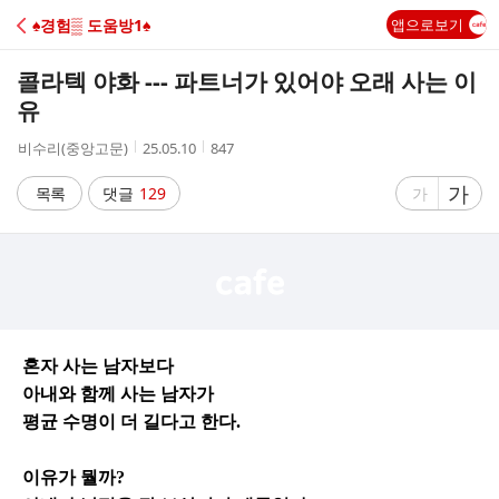
C
♠경험▒ 도움방1♠
앱으로보기
A
콜라텍 야화 --- 파트너가 있어야 오래 사는 이
F
유
작
작
조
비수리(중앙고문)
25.05.10
847
E
성
성
회
자
시
수
글
가
글
목록
댓글
129
가
간
자
자
크
크
기
기
크
작
게
게
혼자 사는 남자보다
아내와 함께 사는 남자가
평균 수명이 더 길다고 한다.
이유가 뭘까?