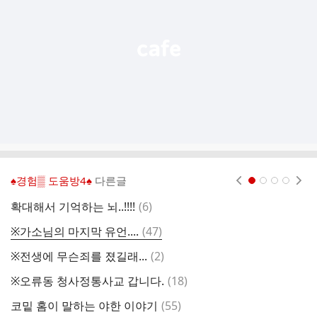
열
기
♠경험▒ 도움방4♠
다른글
현재페이지 1
2
3
4
댓
확대해서 기억하는 뇌..!!!!
(
6
)
커
글
댓
※가소님의 마지막 유언....
(
47
)
글
댓
※전생에 무슨죄를 졌길래...
(
2
)
노
글
댓
※오류동 청사정통사교 갑니다.
(
18
)
경
글
댓
코밑 홈이 말하는 야한 이야기
(
55
)