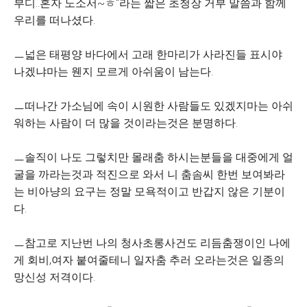
부디..혼자 노소서~ㅎ"라는 짧은 초청장 거부 말씀과 함께
우리를 떠나셨다.
ㅡ넓은 태평양 바다에서 고래 한마리가 사라진들 표시야
나겠냐마는 웬지 모르게 아쉬움이 남는다.
ㅡ떠나간 가소님에 속이 시원한 사람들도 있겠지마는 아쉬
워하는 사람이 더 많을 것이라는것은 분명하다.
ㅡ솔직이 나도 그렇치만 몰래춤 하시는분들을 대중에게 얼
굴을 까라는것과 적진으로 와서 니 춤솜씨 한번 보여봐라
는 비아냥의 요구는 정말 모욕적이고 반갑지 않은 기분이
다.
ㅡ참고로 지난번 나의 청사초롱사건도 리듬춤쟁이인 나에
게 회비,여자 붙여줄테니 일자춤 추러 오라는것은 일종의
망신성 저격이다.