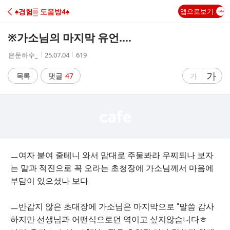
C
♠경험▒ 도움방4♠
앱으로보기
A
※가소님의 마지막 유언....
F
작
작
조
은둔하수_
25.07.04
619
성
성
회
E
자
시
수
글
가
글
목록
댓글
47
가
간
자
자
크
크
기
기
크
작
게
게
ㅡ여자 붙여 줄테니 와서 맘대로 주물봐라 우찌되나 보자
는 말과 적진으로 꼭 오라는 초청장에 가소님께서 마음에
부담이 있으셨나 보다.
ㅡ반갑지 않은 초대장에 가소님은 마지막으로 "말씀 감사
하지만 선생님과 어떤식으로던 역이고 싶지않습니다ㅎ