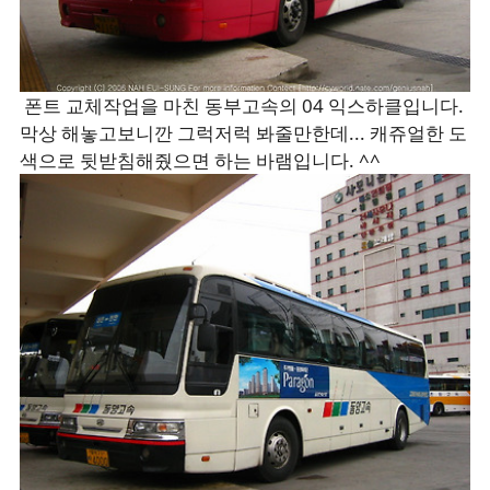
폰트 교체작업을 마친 동부고속의 04 익스하클입니다.
막상 해놓고보니깐 그럭저럭 봐줄만한데... 캐쥬얼한 도
색으로 뒷받침해줬으면 하는 바램입니다. ^^