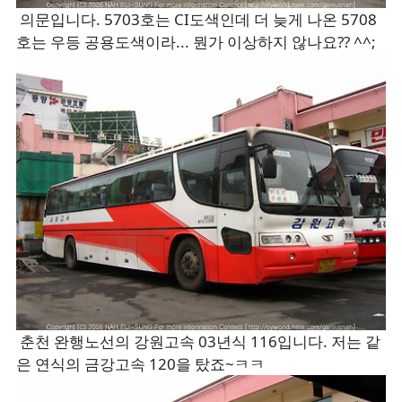
의문입니다. 5703호는 CI도색인데 더 늦게 나온 5708
호는 우등 공용도색이라... 뭔가 이상하지 않나요?? ^^;
춘천 완행노선의 강원고속 03년식 116입니다. 저는 같
은 연식의 금강고속 120을 탔죠~ㅋㅋ