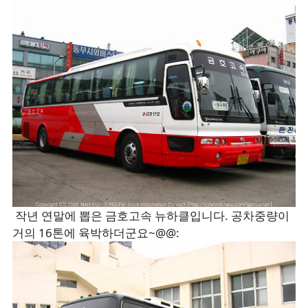
작년 연말에 뽑은 금호고속 뉴하클입니다. 공차중량이
거의 16톤에 육박하더군요~@@: