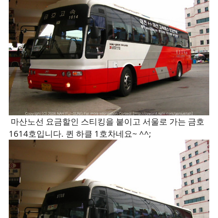
마산노선 요금할인 스티킹을 붙이고 서울로 가는 금호
1614호입니다. 퀸 하클 1호차네요~ ^^;