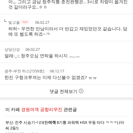
아.,. 그리고 금남 청주직통 춘천완행은.. 3시로 차량이 옮겨진
자
시
것 같더라구요..ㅎㅎ
간
작
작
작
빛고을
06.02.27
작
성
성
성
성
허허~ 우연한 만남이라서 더 반갑고 재밌었던것 같습니다. 담
자
자
시
자
에 또 뵙도록 하죠~ㅋ
본
간
인
여
작
작
상당산성
06.02.27
부
성
성
얼래-_-; 청주오심 연락을 하시지 ㅡ,.ㅡ
자
시
간
작
작
광주-부천 하스[1559호]
06.12.17
성
성
한진 구형크루져는 이제 다신볼수 없겠죠? ㅠㅠ
자
시
간
댓글 전체보기
이 카페
경원여객 공항리무진
관련글
부산. 진주 시승기~! (대한
여객
8기통 파워텍 HSX 우등 타다 ㅋㅋㅋ) (아
싸 2등!)