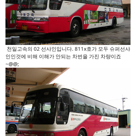
천일고속의 02 선샤인입니다. 811x호가 모두 슈퍼선샤
인인것에 비해 이해가 안되는 차번을 가진 차량이죠
~@@;