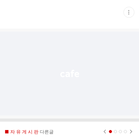
현
재
게
시
글
추
가
기
능
열
기
■ 자 유 게 시 판
다른글
현재페이지 1
2
3
4