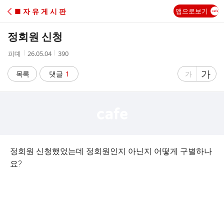
C
■ 자 유 게 시 판
앱으로보기
A
정회원 신청
F
작
작
조
피뎨
26.05.04
390
성
성
회
E
자
시
수
글
가
글
목록
댓글
1
가
간
자
자
크
크
기
기
크
작
게
게
정회원 신청했었는데 정회원인지 아닌지 어떻게 구별하나
요?