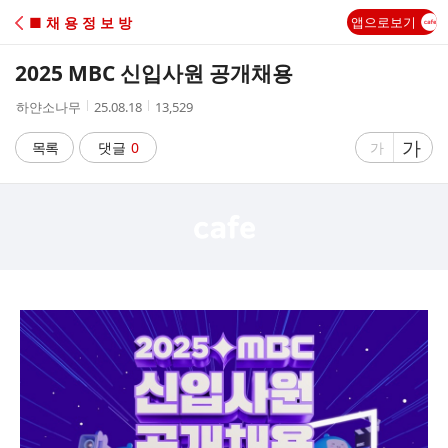
C
■ 채 용 정 보 방
앱으로보기
A
2025 MBC 신입사원 공개채용
F
작
작
조
하얀소나무
25.08.18
13,529
성
성
회
E
자
시
수
글
가
글
목록
댓글
0
가
간
자
자
크
크
기
기
크
작
게
게