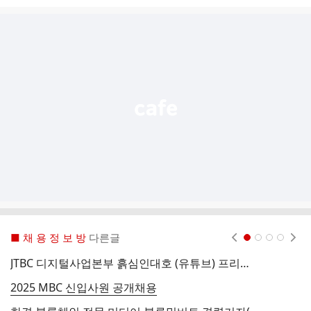
시
글
추
가
기
능
열
기
■ 채 용 정 보 방
다른글
현재페이지 1
2
3
4
JTBC 디지털사업본부 흙심인대호 (유튜브) 프리랜서 조연출 모집
2025 MBC 신입사원 공개채용