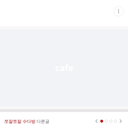
현
재
게
시
글
추
가
기
능
열
기
쪼잘쪼잘 수다방
다른글
현재페이지 1
2
3
4