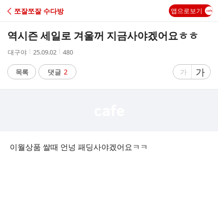
C
쪼잘쪼잘 수다방
앱으로보기
A
역시즌 세일로 겨울꺼 지금사야겠어요ㅎㅎ
F
작
작
조
대구야
25.09.02
480
성
성
회
E
자
시
수
글
가
글
목록
댓글
2
가
간
자
자
크
크
기
기
크
작
게
게
이월상품 쌀때 언넝 패딩사야겠어요ㅋㅋ