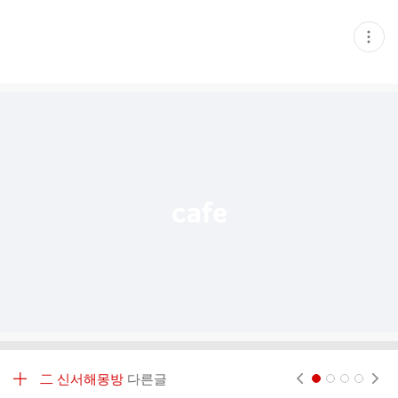
현
재
게
시
글
추
가
기
능
열
기
╋ 二 신서해몽방
다른글
현재페이지 1
2
3
4