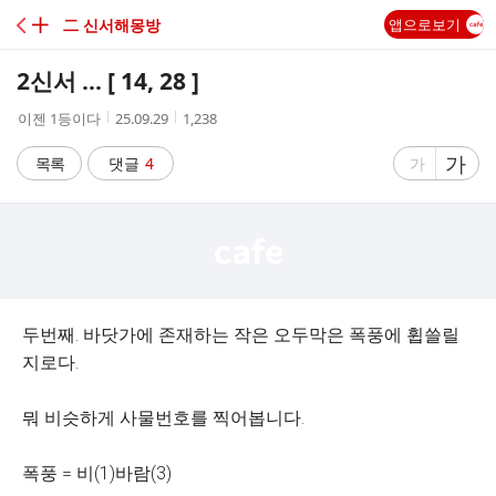
C
╋ 二 신서해몽방
앱으로보기
A
2신서 ... [ 14, 28 ]
F
작
작
조
이젠 1등이다
25.09.29
1,238
성
성
회
E
자
시
수
글
가
글
목록
댓글
4
가
간
자
자
크
크
기
기
크
작
게
게
두번째. 바닷가에 존재하는 작은 오두막은 폭풍에 휩쓸릴
지로다.
뭐 비슷하게 사물번호를 찍어봅니다.
폭풍 = 비(1)바람(3)