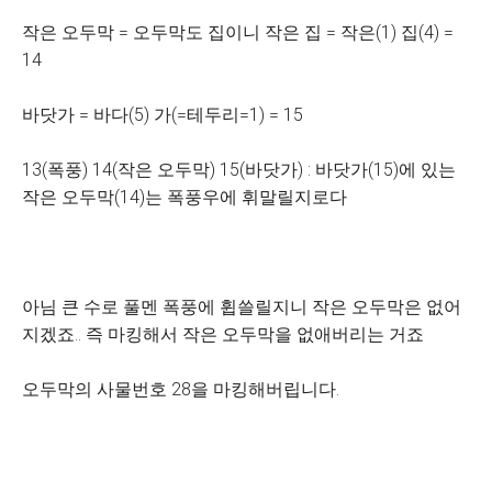
작은 오두막 = 오두막도 집이니 작은 집 = 작은(1) 집(4) =
14
바닷가 = 바다(5) 가(=테두리=1) = 15
13(폭풍) 14(작은 오두막) 15(바닷가) : 바닷가(15)에 있는
작은 오두막(14)는 폭풍우에 휘말릴지로다
아님 큰 수로 풀멘 폭풍에 휩쓸릴지니 작은 오두막은 없어
지겠죠.. 즉 마킹해서 작은 오두막을 없애버리는 거죠
오두막의 사물번호 28을 마킹해버립니다.