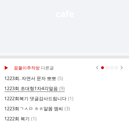
▶ 꿈풀이추적방
다른글
현재페이지 1
2
3
4
댓
1223회. 자면서 문자 뽀뽀
(
5
)
■
글
댓
1223회 초대형1자4각얼음
(
9
)
1
글
댓
1222회복기 댓글감사드림니다
(
1
)
1
글
댓
1223회ㄱㅅㅁ ㅎㅎ알몸 엠씨
(
3
)
1
글
댓
1222회 복기
(
1
)
1
글