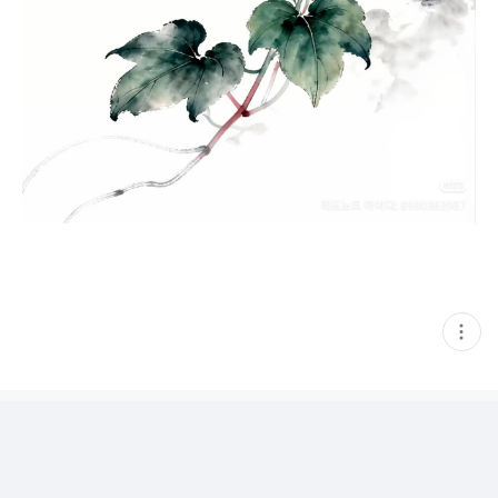
현
재
게
시
글
추
가
기
능
열
기