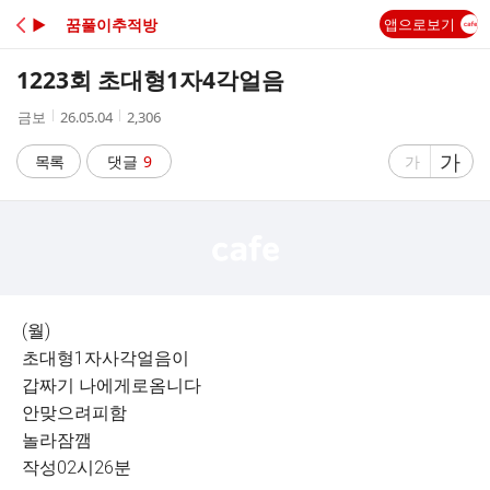
C
▶ 꿈풀이추적방
앱으로보기
A
1223회 초대형1자4각얼음
F
작
작
조
금보
26.05.04
2,306
성
성
회
E
자
시
수
글
가
글
목록
댓글
9
가
간
자
자
크
크
기
기
크
작
게
게
(월)
초대형1자사각얼음이
갑짜기 나에게로옴니다
안맞으려피함
놀라잠깸
작성02시26분