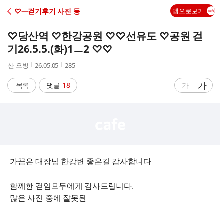
C
♡―걷기후기 사진 등
앱으로보기
A
♡당산역 ♡한강공원 ♡♡선유도 ♡공원 걷
F
기26.5.5.(화)1ㅡ2 ♡♡
작
작
조
산 오방
26.05.05
285
E
성
성
회
자
시
수
글
가
글
목록
댓글
18
가
간
자
자
크
크
기
기
크
작
게
게
가끔은 대장님 한강변 좋은길 감사합니다.
함께한 걷임모두에게 감사드립니다.
많은 사진 중에 잘못된