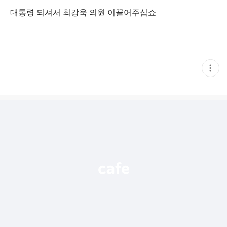
대통령 되셔서 최강욱 의원 이끌어주십쇼.
현
재
게
시
글
추
가
기
능
열
기