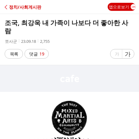
C
정치/사회게시판
앱으로보기
A
조국, 최강욱 내 가족이 나보다 더 좋아한 사
F
람
작
작
조
쪼사군
23.09.18
2,755
E
성
성
회
자
시
수
글
가
글
목록
댓글
19
가
간
자
자
크
크
기
기
크
작
게
게