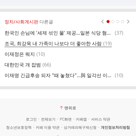
정치/사회게시판
다른글
현재페이지 1
2
3
4
댓
한국인 손님에 '세제 섞인 물' 제공…일본 식당 혐한 논란
(
37
)
아
글
댓
조국, 최강욱 내 가족이 나보다 더 좋아한 사람
(
19
)
최
글
댓
이재정은 뭐지
(
10
)
총
글
댓
대한민국 개 잡범
(
66
)
글
댓
이재명 긴급후송 되자 "때 놓쳤다"…與 일각선 이균용 걱정
(
10
)
글
맨위로
로그인
전체보기
PC화면
카페앱
서비스 약관
청소년보호정책
카페 이용 약관
상거래피해구제신청
개인정보처리방침