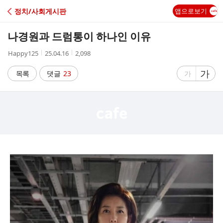
C
정치/사회게시판
앱으로보기
A
나경원과 드럼통이 하나인 이유
F
작
작
조
Happy125
25.04.16
2,098
성
성
회
E
자
시
수
글
가
글
목록
댓글
23
가
간
자
자
크
크
기
기
크
작
게
게