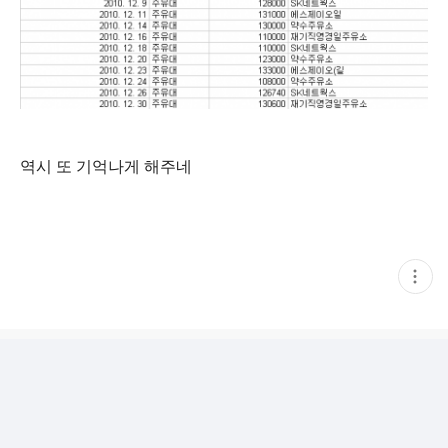
역시 또 기억나게 해주네
현
재
게
시
글
추
가
기
능
열
기