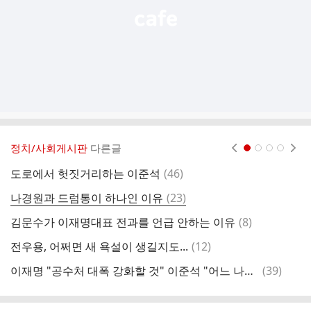
정치/사회게시판
다른글
현재페이지 1
2
3
4
댓
도로에서 헛짓거리하는 이준석
(
46
)
김
글
댓
나경원과 드럼통이 하나인 이유
(
23
)
투
글
댓
김문수가 이재명대표 전과를 언급 안하는 이유
(
8
)
나
글
댓
전우용, 어쩌면 새 욕설이 생길지도...
(
12
)
국
글
댓
이재명 "공수처 대폭 강화할 것" 이준석 "어느 나라 살다 왔나"
(
39
)
한
글