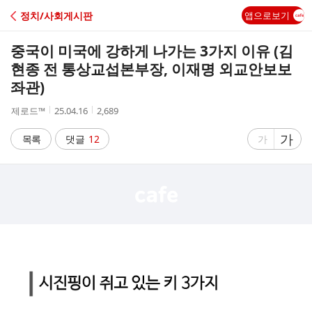
C
정치/사회게시판
앱으로보기
A
중국이 미국에 강하게 나가는 3가지 이유 (김
F
현종 전 통상교섭본부장, 이재명 외교안보보
좌관)
E
작
작
조
제로드™
25.04.16
2,689
성
성
회
자
시
수
글
가
글
목록
댓글
12
가
간
자
자
크
크
기
기
크
작
게
게