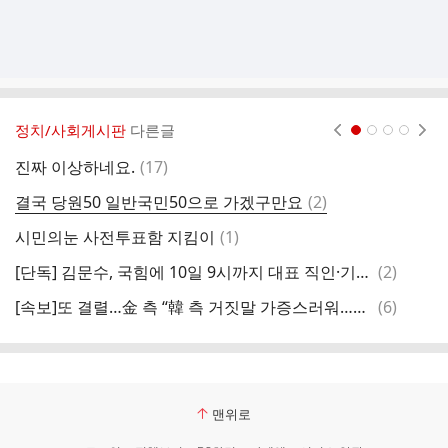
정치/사회게시판
다른글
현재페이지 1
2
3
4
댓
진짜 이상하네요.
(
17
)
남
글
댓
결국 당원50 일반국민50으로 가겠구만요
(
2
)
[
글
댓
시민의눈 사전투표함 지킴이
(
1
)
글
댓
[단독] 김문수, 국힘에 10일 9시까지 대표 직인·기탁금 제출 요청
(
2
)
글
댓
[속보]또 결렬…金 측 “韓 측 거짓말 가증스러워…협상 여지 없어”
(
6
)
[
글
맨위로