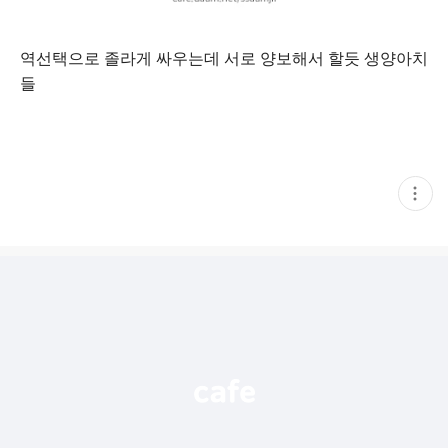
역선택으로 졸라게 싸우는데 서로 양보해서 할듯 생양아치
들
현
재
게
시
글
추
가
기
능
열
기