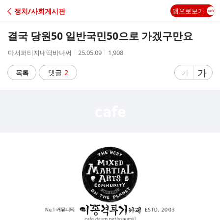
C
정치/사회게시판
앱으로보기
A
결국 당원50 일반국민50으로 가겠구만요
F
작
작
조
마서퍼티지내딱바나써
25.05.09
1,908
성
성
회
E
자
시
수
글
가
글
목록
댓글
2
가
간
자
자
크
크
기
기
크
작
게
게